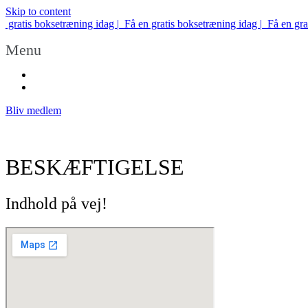
Skip to content
atis boksetræning idag |
Få en gratis boksetræning idag |
Få en gratis 
Menu
Bliv medlem
BESKÆFTIGELSE
Indhold på vej!