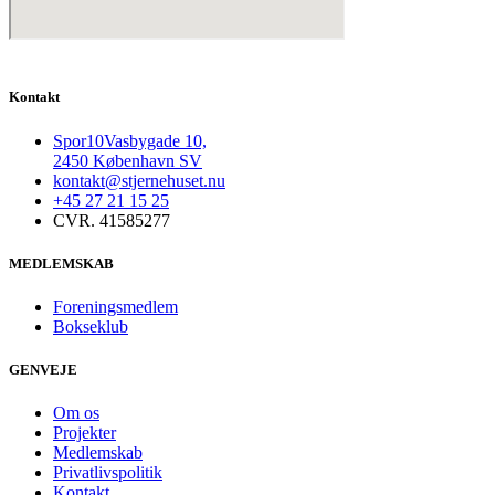
Kontakt
Spor10Vasbygade 10,
2450 København SV
kontakt@stjernehuset.nu
+45 27 21 15 25
CVR. 41585277
MEDLEMSKAB
Foreningsmedlem
Bokseklub
GENVEJE
Om os
Projekter
Medlemskab
Privatlivspolitik
Kontakt