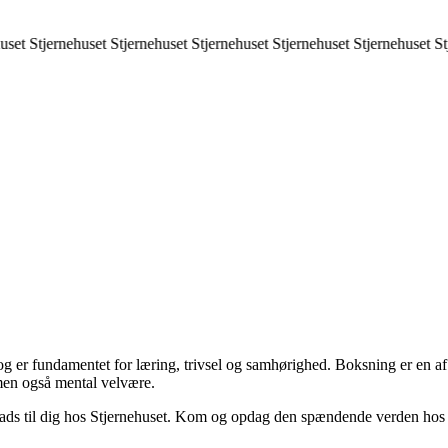
uset
Stjernehuset
Stjernehuset
Stjernehuset
Stjernehuset
Stjernehuset
St
 og er fundamentet for læring, trivsel og samhørighed. Boksning er en af
men også mental velvære.
ads til dig hos Stjernehuset. Kom og opdag den spændende verden hos os