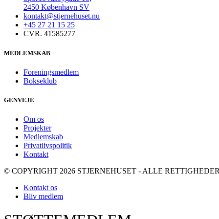
2450 København SV
kontakt@stjernehuset.nu
+45 27 21 15 25
CVR. 41585277
MEDLEMSKAB
Foreningsmedlem
Bokseklub
GENVEJE
Om os
Projekter
Medlemskab
Privatlivspolitik
Kontakt
© COPYRIGHT 2026 STJERNEHUSET - ALLE RETTIGHED
Kontakt os
Bliv medlem