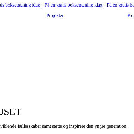
 boksetræning idag |
Få en gratis boksetræning idag |
Få en gratis boks
Projekter
Kon
USET
viklende fællesskaber samt støtte og inspirere den yngre generation.