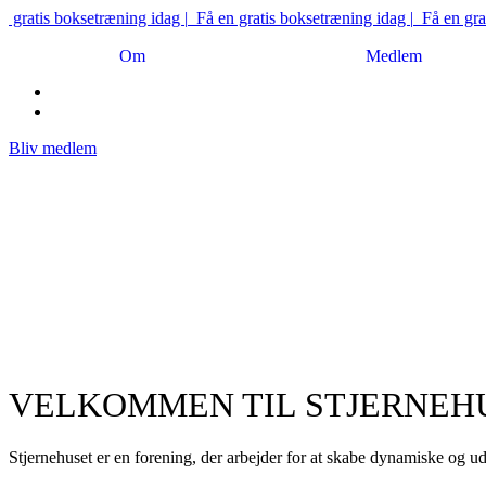
Skip
ratis boksetræning idag |
Få en gratis boksetræning idag |
Få en gratis
to
content
Om
Medlem
Bliv medlem
VELKOMMEN TIL STJERNEH
Stjernehuset er en forening, der arbejder for at skabe dynamiske og ud